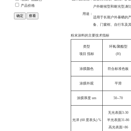
户外耐候型和耐光型,耐
用途：
适用于长期户外暴晒的产
备、门窗框、自行车及
粉末涂料的主要技术指标
类型
环氧/聚酯型
项目 指标
(H)
涂膜颜色
符合标准色板
涂膜外观
平滑
涂膜厚度 um
50--70
无光表面3-30
光泽 (60 度表头) %
半光表面31-86
高光表面>86