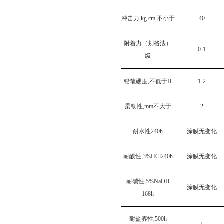
冲击力,kg.cm 不小于
40
附着力（划格法）
0-1
级
铅笔硬度,不低于H
1-2
柔韧性,mm不大于
2
耐水性240h
涂膜无变化
耐酸性,3%HCl240h
涂膜无变化
耐碱性,5%NaOH
涂膜无变化
168h
耐盐雾性,500h