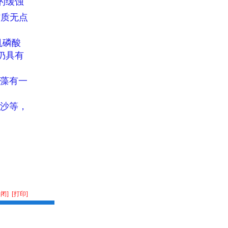
的缓蚀
材质无点
机磷酸
仍具有
藻有一
沙等，
关闭]
[打印]