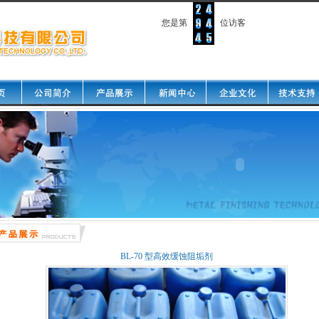
您是第
位访客
BL-70 型高效缓蚀阻垢剂