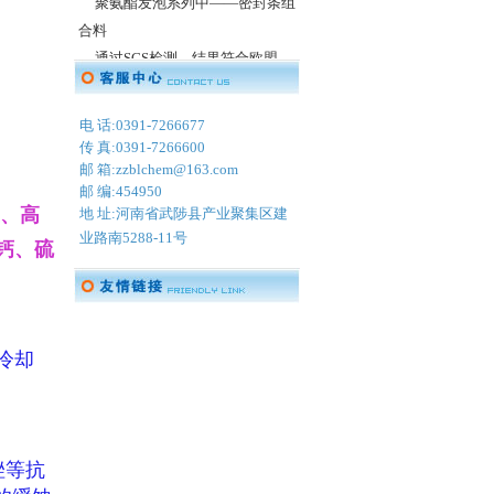
合料
通过SGS检测，结果符合欧盟
ROHS的限值要求。
电 话:0391-7266677
传 真:
0391-7266600
2013年6月16日，我公司户内粉
邮 箱:zzblchem@163.com
末涂料，经SGS检测，符合ROHS
邮 编:454950
度、高
认证。
地 址:河南省
武陟县产业聚集区建
业路南5288-11号
钙、硫
冷却
唑等抗