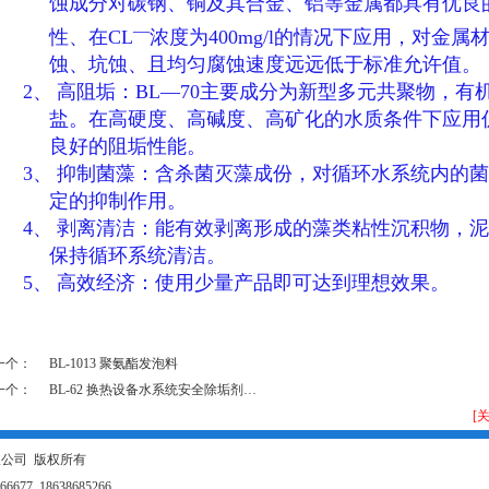
蚀成分对碳钢、铜及其合金、铝等金属都具有优良
—
性、在
CL
浓度为
400mg/l
的情况下应用，对金属
蚀、坑蚀、且均匀腐蚀速度远远低于标准允许值。
2、
高阻垢：
BL
—
70
主要成分为新型多元共聚物，有
盐。在高硬度、高碱度、高矿化的水质条件下应用
良好的阻垢性能。
3、
抑制菌藻：含杀菌灭藻成份，对循环水系统内的菌
定的抑制作用。
4、
剥离清洁：能有效剥离形成的藻类粘性沉积物，泥
保持循环系统清洁。
5、
高效经济：使用少量产品即可达到理想效果。
一个：
BL-1013 聚氨酯发泡料
一个：
BL-62 换热设备水系统安全除垢剂…
[
实业有限公司 版权所有
7 18638685266