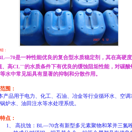
绍：
BL
—
70
是一种性能优良的复合型水质稳定剂，其在高硬
—
值、高
CL
的水质条件下有优良的缓蚀阻垢性能，对碳酸
等水中常见垢具有显著的抑制和分散作用。
范围：
本产品用于电力、化工、石油、冶金等行业循环水、空调
锅炉水、油田注水等水处理系统。
特点：
1、
高抗蚀：
BL
—
70
含有新型多元素聚物和苯并三氮