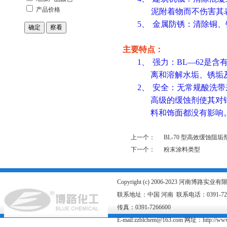
泥附着物而不伤害其
5、
金属防锈：清除铜、
主要特点：
1、
强力：
BL
—
62
是含
离和溶解水垢、锈垢
2、
安全：无常规酸洗带
高级的缓蚀剂使其对
料和饰面都没有影响
上一个：
BL-70 型高效缓蚀阻垢
下一个：
粉末涂料类型
Copyright (c) 2006-2023 河南博路
联系地址：中国 河南 联系电话：0391-726667
传真：0391-7266600
E-mail:zzblchem@163.com 网址：
http://ww