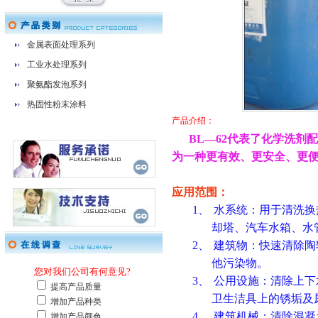
金属表面处理系列
工业水处理系列
聚氨酯发泡系列
热固性粉末涂料
产品介绍：
BL
—
62
代表了化学洗剂配
为一种更有效、更安全、更
应用范围：
1、
水系统：用于清洗换
却塔、汽车水箱、水
2、
建筑物：快速清除陶
他污染物。
3、
公用设施：清除上下
卫生洁具上的锈垢及
4、
建筑机械：清除混凝